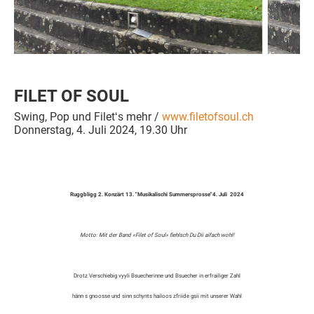
FILET OF SOUL
Swing, Pop und Filetʻs mehr /
www.filetofsoul.ch
Donnerstag, 4. Juli 2024, 19.30 Uhr
Ruggbligg 2. Konzärt 13. "Musikalischi Summersprosse"4. Juli 2024
Motto: Mit der Band «Filet of Soul» fiehlsch Du Dii aifach wohl!
Drotz Verschiebig vyyli Bsuecherinne und Bsuecher in erfrailiger Zahl
hänn s gnoosse und sinn schynts hailoos zfriide gsii mit unserer Wahl