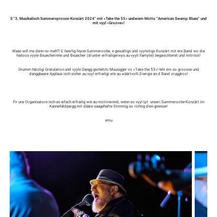
S "3. Musikalisch Summersprosse-Konzärt 2024" mit «Take the 55» underem Motto "American Swamp Blues" und
mit vyyl «Groove»!
Waas will me denn no meh?! E heerlig feyne Summeroobe, e gewaltigs und vyylsitigs Konzärt mit ere Band wo die
hailoos vyyle Bsuecherinne und Bsuecher (drunter erfrailigerwys au vyyli Famylie) begaischteret und mitrisst!
Drumm härzligi Gratulation und vyyle Dangg gschetzti Muusigger vo «Take the 55»! Mit em so groosse und
danggbaare Applaus isch sicher au vyyl erfrailigi wie au wäärtvolli Energie an d Band zruggkoo!
Fir uns Organisatore isch es aifach erfrailig wie au motivierend, wenn so vyyl Lyt unseri Summeroobe-Konzärt im
Kannefäldpargg mit dääre saagehafte Stimmig so richtig dien gniesse!
emu