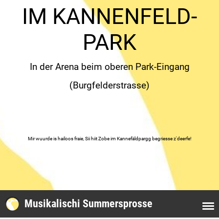
IM KANNENFELD-
PARK
In der Arena beim oberen Park-Eingang
(Burgfelderstrasse)
Mir wuurde is hailoos fraie, Sii hiit Zobe im Kannefäldpargg begriesse z'deerfe!
Musikalischi Summersprosse