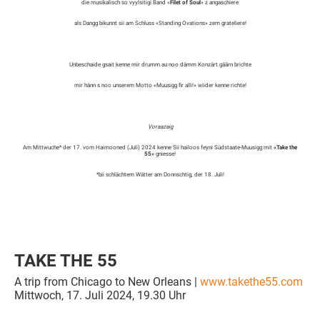
die musikalisch so vyylsitigi Band «
Filet of Soul
» z angaschiere
als Dangg bikunnt sii am Schluss «Standing Ovations» zem grateliere!
Unbeschaide gsait kenne mir drumm au noo dämm Konzärt gäärn brichte
mir hänn s noo unserem Motto «Muusigg fir alli!» wiider kenne richte!
Voraazaig
Am Mittwuche* der 17. vom Haimooned (Juli) 2024 kenne Sii hailoos feyni Südstaate-Muusigg mit
«Take the
55»
gniesse!
*bii schlächtem Wätter am Donnschtig, der 18. Juli!
TAKE THE 55
A trip from Chicago to New Orleans |
www.takethe55.com
Mittwoch, 17. Juli 2024, 19.30 Uhr